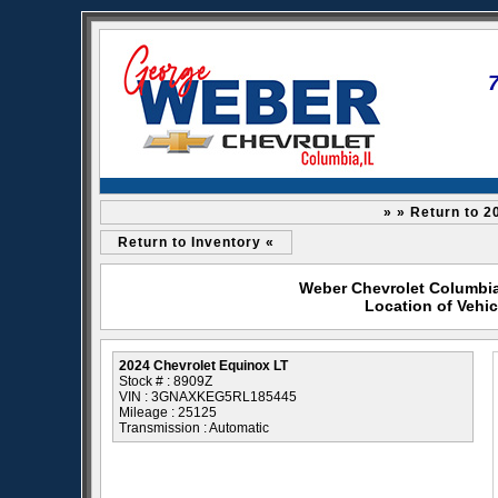
» » Return to 2
Return to Inventory «
Weber Chevrolet Columbia 
Location of Vehic
2024 Chevrolet Equinox LT
Stock # : 8909Z
VIN : 3GNAXKEG5RL185445
Mileage : 25125
Transmission : Automatic