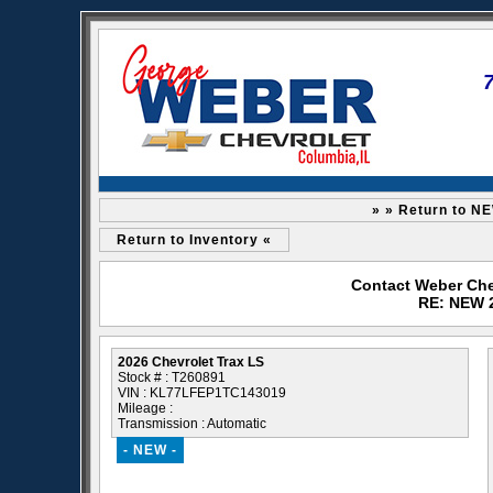
» » Return to N
Return to Inventory «
Contact Weber Che
RE: NEW 2
2026 Chevrolet Trax LS
Stock # : T260891
VIN : KL77LFEP1TC143019
Mileage :
Transmission : Automatic
- NEW -