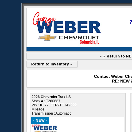
» » Return to N
Return to Inventory «
Contact Weber Che
RE: NEW 2
2026 Chevrolet Trax LS
Stock # : T260887
VIN : KL77LFEP2TC142333
Mileage :
Transmission : Automatic
- NEW -