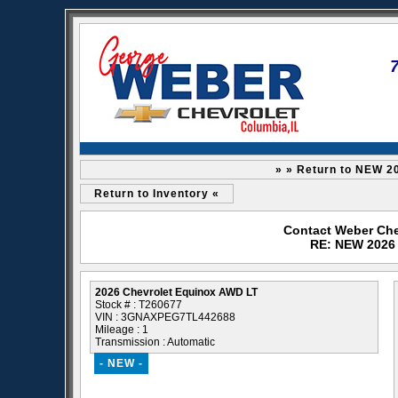
» » Return to NEW 2
Return to Inventory «
Contact Weber Che
RE: NEW 2026 
2026 Chevrolet Equinox AWD LT
Stock # : T260677
VIN : 3GNAXPEG7TL442688
Mileage : 1
Transmission : Automatic
- NEW -